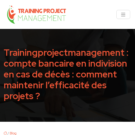
Trainingprojectmanagement :
compte bancaire en indivision
en cas de décès : comment
maintenir l’efficacité des
projets ?
/
Blog